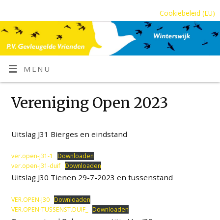
Cookiebeleid (EU)
MENU
Vereniging Open 2023
Uitslag J31 Bierges en eindstand
ver.open-j31-1
Downloaden
ver.open-j31-duif
Downloaden
Uitslag J30 Tienen 29-7-2023 en tussenstand
VER.OPEN-J30
Downloaden
VER.OPEN-TUSSENST.DUIF_
Downloaden