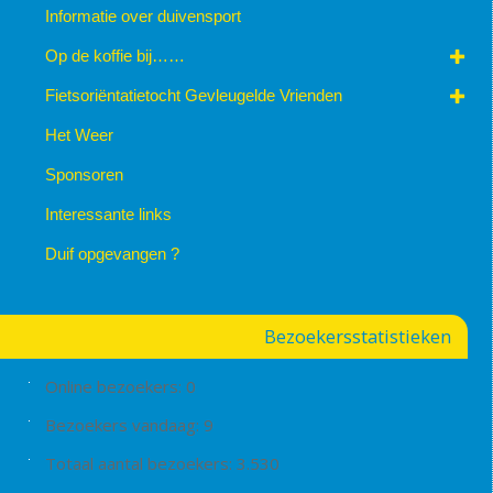
Informatie over duivensport
Op de koffie bij……
Fietsoriëntatietocht Gevleugelde Vrienden
Het Weer
Sponsoren
Interessante links
Duif opgevangen ?
Bezoekersstatistieken
Online bezoekers:
0
Bezoekers vandaag:
9
Totaal aantal bezoekers:
3.530