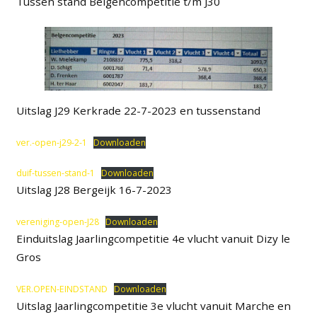
Tussen stand Belgencompetitie t/m J30
Uitslag J29 Kerkrade 22-7-2023 en tussenstand
ver.-open-j29-2-1
Downloaden
duif-tussen-stand-1
Downloaden
Uitslag J28 Bergeijk 16-7-2023
vereniging-open-J28
Downloaden
Einduitslag Jaarlingcompetitie 4e vlucht vanuit Dizy le
Gros
VER.OPEN-EINDSTAND
Downloaden
Uitslag Jaarlingcompetitie 3e vlucht vanuit Marche en