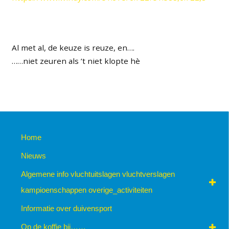
Al met al, de keuze is reuze, en….
……niet zeuren als ’t niet klopte hè
Home
Nieuws
Algemene info vluchtuitslagen vluchtverslagen
kampioenschappen overige_activiteiten
Informatie over duivensport
Op de koffie bij……