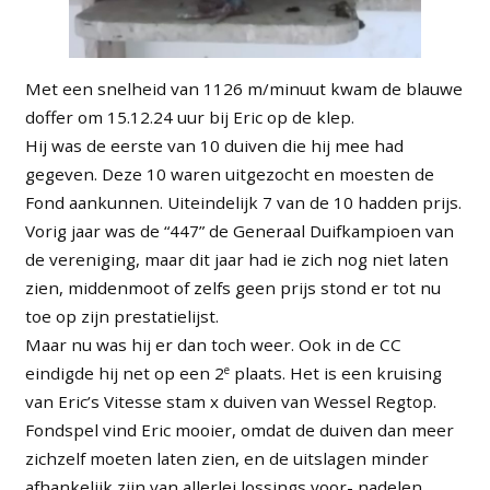
Met een snelheid van 1126 m/minuut kwam de blauwe
doffer om 15.12.24 uur bij Eric op de klep.
Hij was de eerste van 10 duiven die hij mee had
gegeven. Deze 10 waren uitgezocht en moesten de
Fond aankunnen. Uiteindelijk 7 van de 10 hadden prijs.
Vorig jaar was de “447” de Generaal Duifkampioen van
de vereniging, maar dit jaar had ie zich nog niet laten
zien, middenmoot of zelfs geen prijs stond er tot nu
toe op zijn prestatielijst.
Maar nu was hij er dan toch weer. Ook in de CC
e
eindigde hij net op een 2
plaats. Het is een kruising
van Eric’s Vitesse stam x duiven van Wessel Regtop.
Fondspel vind Eric mooier, omdat de duiven dan meer
zichzelf moeten laten zien, en de uitslagen minder
afhankelijk zijn van allerlei lossings voor- nadelen,