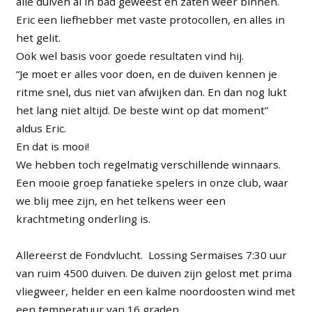
alle duiven al in bad geweest en zaten weer binnen.
Eric een liefhebber met vaste protocollen, en alles in
het gelit.
Ook wel basis voor goede resultaten vind hij.
“Je moet er alles voor doen, en de duiven kennen je
ritme snel, dus niet van afwijken dan. En dan nog lukt
het lang niet altijd. De beste wint op dat moment”
aldus Eric.
En dat is mooi!
We hebben toch regelmatig verschillende winnaars.
Een mooie groep fanatieke spelers in onze club, waar
we blij mee zijn, en het telkens weer een
krachtmeting onderling is.
Allereerst de Fondvlucht. Lossing Sermaises 7:30 uur
van ruim 4500 duiven. De duiven zijn gelost met prima
vliegweer, helder en een kalme noordoosten wind met
een temperatuur van 16 graden.