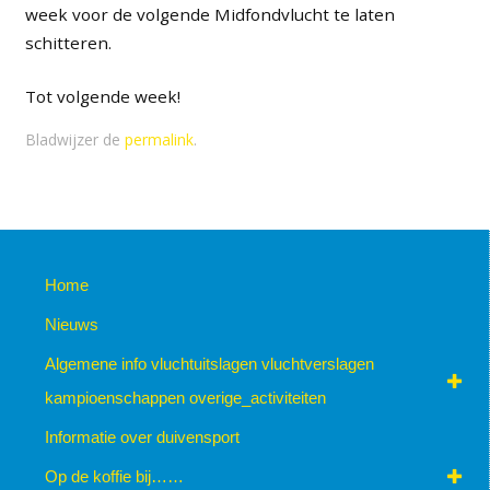
week voor de volgende Midfondvlucht te laten
schitteren.
Tot volgende week!
Bladwijzer de
permalink
.
Home
Nieuws
Algemene info vluchtuitslagen vluchtverslagen
kampioenschappen overige_activiteiten
Informatie over duivensport
Op de koffie bij……