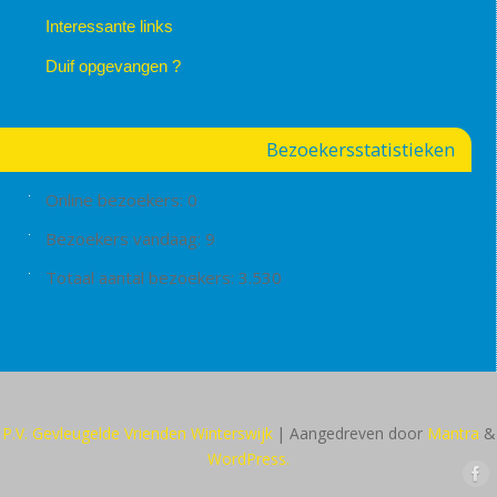
Interessante links
Duif opgevangen ?
Bezoekersstatistieken
Online bezoekers:
0
Bezoekers vandaag:
9
Totaal aantal bezoekers:
3.530
P.V. Gevleugelde Vrienden Winterswijk
| Aangedreven door
Mantra
&
WordPress.